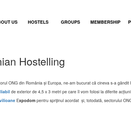
BOUT US
HOSTELS
GROUPS
MEMBERSHIP
ian Hostelling
ctorul ONG din România și Europa, ne-am bucurat că cineva s-a gândit 
liabil
de exterior de 4,5 x 3 metri pe care îl vom folosi la diferite acțiun
vilioane
E
xpodom
pentru sprijinul acordat și, totodată, sectorului O