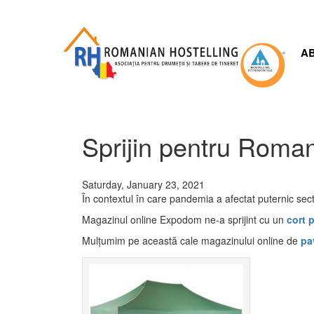
Skip
to
main
content
A
Sprijin pentru Roman
Saturday, January 23, 2021
În contextul în care pandemia a afectat puternic se
Magazinul online Expodom ne-a sprijint cu un
cort p
Mulțumim pe această cale magazinului online de
pa