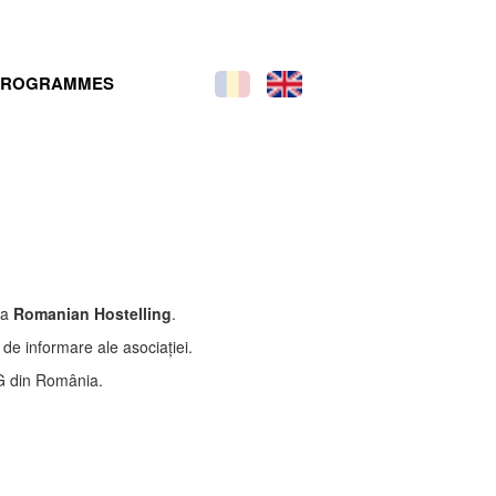
PROGRAMMES
la
Romanian Hostelling
.
i de informare ale asociației.
NG din România.