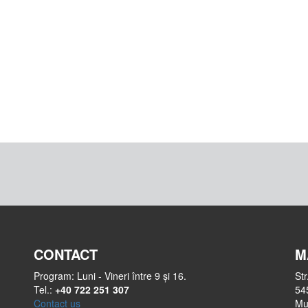
CONTACT
M
Program: Luni - Vineri între 9 și 16.
Str
Tel.:
+40 722 251 307
54
Contact us
Mu